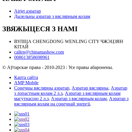
Airjet аэратар
Дызельны аэратар з вяслярным колам
ЗВЯЖЫЦЕСЯ З НАМІ
ВУЛІЦА CHENGDONG WENLING CITY ЧЖЭЦЗЯН
КІТАЙ
callen@chinamashow.com
008613858698961
© Аўтарскае права - 2010-2023 : Усе правы абаронены.
Карта сайта
AMP Mobile
Сонечны вяслярны аэратар
,
Аэратар вяслярны
,
Аэратар
з лопастным колам 2 л.з
,
Аэратар з вяслярным колам
магутнасцю 2 л.з
,
Аэратар з вяслярным колам
,
Аэратар з
вяслярным колам на сонечнай энергіі
,