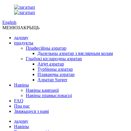
English
МЕНЮ
ЗАКРЫЦЬ
дадому
прадукты
Прафесійны аэратар
Дызельны аэратар з вяслярным колам
Глыбокі кіслародны аэратар
Airjet аэратар
Турбінны аэратар
Плаваючы аэратар
Аэратар Surger
Навіны
Навіны кампаніі
Навіны прамысловасці
FAQ
Пра нас
Звяжыцеся з намі
дадому
Навіны