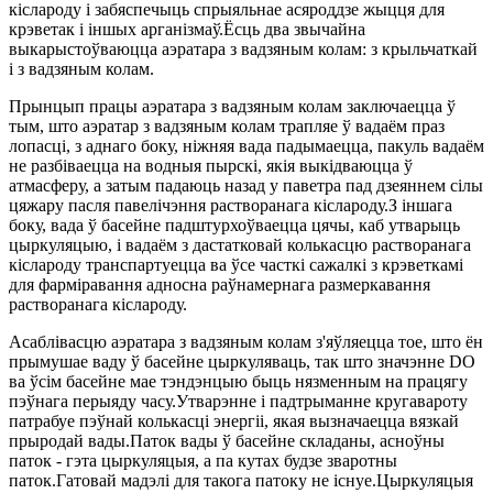
кіслароду і забяспечыць спрыяльнае асяроддзе жыцця для
крэветак і іншых арганізмаў.Ёсць два звычайна
выкарыстоўваюцца аэратара з вадзяным колам: з крыльчаткай
і з вадзяным колам.
Прынцып працы аэратара з вадзяным колам заключаецца ў
тым, што аэратар з вадзяным колам трапляе ў вадаём праз
лопасці, з аднаго боку, ніжняя вада падымаецца, пакуль вадаём
не разбіваецца на водныя пырскі, якія выкідваюцца ў
атмасферу, а затым падаюць назад у паветра пад дзеяннем сілы
цяжару пасля павелічэння растворанага кіслароду.З іншага
боку, вада ў басейне падштурхоўваецца цячы, каб утварыць
цыркуляцыю, і вадаём з дастатковай колькасцю растворанага
кіслароду транспартуецца ва ўсе часткі сажалкі з крэветкамі
для фарміравання адносна раўнамернага размеркавання
растворанага кіслароду.
Асаблівасцю аэратара з вадзяным колам з'яўляецца тое, што ён
прымушае ваду ў басейне цыркуляваць, так што значэнне DO
ва ўсім басейне мае тэндэнцыю быць нязменным на працягу
пэўнага перыяду часу.Утварэнне і падтрыманне кругавароту
патрабуе пэўнай колькасці энергіі, якая вызначаецца вязкай
прыродай вады.Паток вады ў басейне складаны, асноўны
паток - гэта цыркуляцыя, а па кутах будзе зваротны
паток.Гатовай мадэлі для такога патоку не існуе.Цыркуляцыя