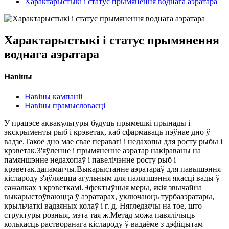
Характарыстыкі і статус прымянення воднага аэратара
Характарыстыкі і статус прымянення
воднага аэратара
Навіны
Навіны кампаніі
Навіны прамысловасці
У працэсе аквакультуры будуць прымешкі прынады і
экскрыменты рыб і крэветак, каб сфармаваць пэўнае дно ў
вадзе.Такое дно мае свае перавагі і недахопы для росту рыбы і
крэветак.З'яўленне і прымяненне аэратар накіраваны на
памяншэнне недахопаў і павелічэнне росту рыб і
крэветак.дапамагчы.Выкарыстанне аэратараў для павышэння
кіслароду з'яўляецца агульным для паляпшэння якасці вады ў
сажалках з крэветкамі.Эфектыўныя меры, якія звычайна
выкарыстоўваюцца ў аэратарах, уключаюць турбааэратары,
крыльчаткі вадзяных колаў і г. д. Нягледзячы на ​​тое, што
структуры розныя, мэта тая ж.Метад можа павялічыць
колькасць растворанага кіслароду ў вадаёме з дэфіцытам