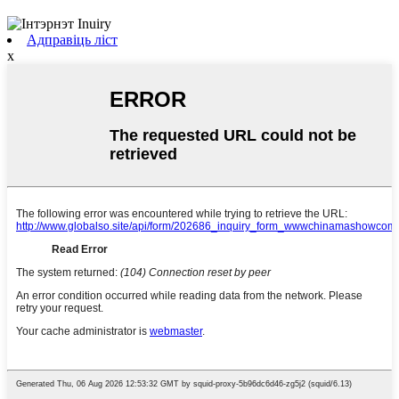
Адправіць ліст
x