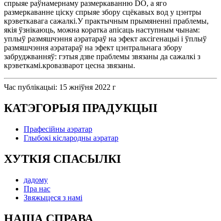
спрыяе раўнамернаму размеркаванню DO, а яго
размеркаванне ціску спрыяе збору сцёкавых вод у цэнтры
крэветкавага сажалкі.У практычным прымяненні праблемы,
якія ўзнікаюць, можна коратка апісаць наступным чынам:
уплыў размяшчэння аэратараў на эфект аксігенацыі і ўплыў
размяшчэння аэратараў на эфект цэнтральнага збору
забруджванняў: гэтыя дзве праблемы звязаны да сажалкі з
крэветкамі.кровазварот цесна звязаны.
Час публікацыі: 15 жніўня 2022 г
КАТЭГОРЫЯ ПРАДУКЦЫІ
Прафесійны аэратар
Глыбокі кіслародны аэратар
ХУТКІЯ СПАСЫЛКІ
дадому
Пра нас
Звяжыцеся з намі
НАША СПРАВА