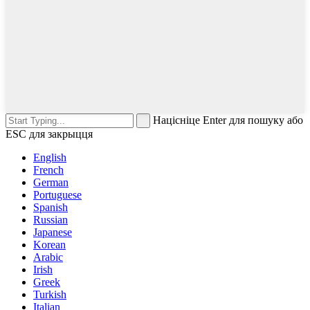
Націсніце Enter для пошуку або
ESC для закрыцця
English
French
German
Portuguese
Spanish
Russian
Japanese
Korean
Arabic
Irish
Greek
Turkish
Italian